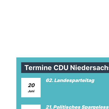
Termine CDU Niedersach
62. Landesparteitag
20
Juni
21. Politisches Spargeles