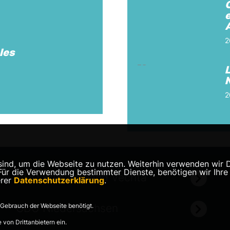
O
2
les
2
nd, um die Webseite zu nutzen. Weiterhin verwenden wir Die
 die Verwendung bestimmter Dienste, benötigen wir Ihre Ein
CDU Kreisverband Vechta
erer
Datenschutzerklärung
.
Gebrauch der Webseite benötigt.
CDU Niedersachsen
von Drittanbietern ein.