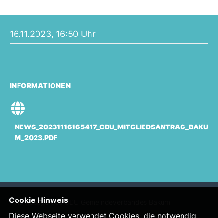
16.11.2023, 16:50 Uhr
INFORMATIONEN
NEWS_20231116165417_CDU_MITGLIEDSANTRAG_BAKU
M_2023.PDF
Cookie Hinweis
Homepage des CDU Gemeindeverbandes Bakum
Diese Webseite verwendet Cookies, die notwendig