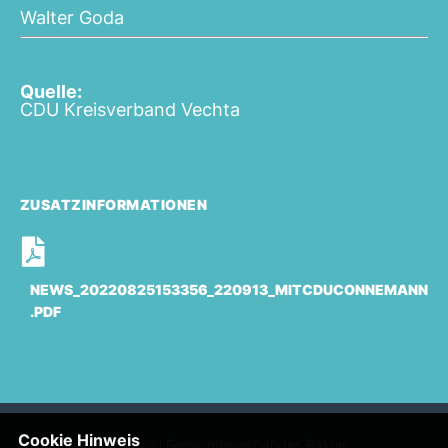
Walter Goda
Quelle:
CDU Kreisverband Vechta
ZUSATZINFORMATIONEN
NEWS_20220825153356_220913_MITCDUCONNEMANN
.PDF
Cookie Hinweis
Homepage des CDU Gemeindeverbandes Bakum