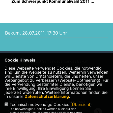
Zum Schwerpunkt Kommunalwahl 2011 ...
D
Bakum, 28.07.2011, 17:30 Uhr
Cookie Hinweis
Homepage des CDU Gemeindeverbandes Bakum
Diese Webseite verwendet Cookies, die notwendig
sind, um die Webseite zu nutzen. Weiterhin verwenden
wir Dienste von Drittanbietern, die uns helfen, unser
Webangebot zu verbessern (Website-Optmierung). Für
die Verwendung bestimmter Dienste, benötigen wir
Ihre Einwilligung. Ihre Einwilligung können Sie
jederzeit widerrufen. Weitere Informationen finden Sie
in unserer
Datenschutzerklärung
.
IMPRESSUM
DATENSCHUTZ
KONTAKT
Technisch notwendige Cookies (
Übersicht
)
Die notwendigen Cookies werden allein für den
CDU Kreisverband Vechta
ordnungsgemäßen Gebrauch der Webseite benötigt.