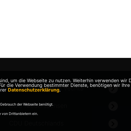
nd, um die Webseite zu nutzen. Weiterhin verwenden wir Die
 die Verwendung bestimmter Dienste, benötigen wir Ihre Ein
CDU Kreisverband Vechta
erer
Datenschutzerklärung
.
Gebrauch der Webseite benötigt.
CDU Niedersachsen
von Drittanbietern ein.
CDU Deutschlands