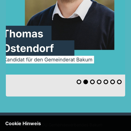
Cookie Hinweis
Homepage des CDU Gemeindeverbandes Bakum