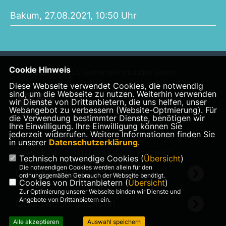
Bakum, 27.08.2021, 10:50 Uhr
Cookie Hinweis
Homepage des CDU Gemeindeverbandes Bakum
Diese Webseite verwendet Cookies, die notwendig
sind, um die Webseite zu nutzen. Weiterhin verwenden
wir Dienste von Drittanbietern, die uns helfen, unser
Webangebot zu verbessern (Website-Optmierung). Für
die Verwendung bestimmter Dienste, benötigen wir
Ihre Einwilligung. Ihre Einwilligung können Sie
jederzeit widerrufen. Weitere Informationen finden Sie
in unserer
Datenschutzerklärung
.
IMPRESSUM
DATENSCHUTZ
KONTAKT
Technisch notwendige Cookies (
Übersicht
)
Die notwendigen Cookies werden allein für den
CDU Kreisverband Vechta
ordnungsgemäßen Gebrauch der Webseite benötigt.
Cookies von Drittanbietern (
Übersicht
)
Zur Optimierung unserer Webseite binden wir Dienste und
Angebote von Drittanbietern ein.
CDU Niedersachsen
Alle akzeptieren
Auswahl speichern