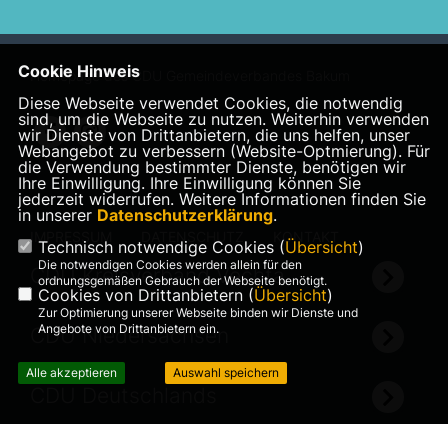
Cookie Hinweis
Homepage des CDU Gemeindeverbandes Bakum
Diese Webseite verwendet Cookies, die notwendig
sind, um die Webseite zu nutzen. Weiterhin verwenden
wir Dienste von Drittanbietern, die uns helfen, unser
Webangebot zu verbessern (Website-Optmierung). Für
die Verwendung bestimmter Dienste, benötigen wir
Ihre Einwilligung. Ihre Einwilligung können Sie
jederzeit widerrufen. Weitere Informationen finden Sie
in unserer
Datenschutzerklärung
.
IMPRESSUM
DATENSCHUTZ
KONTAKT
Technisch notwendige Cookies (
Übersicht
)
Die notwendigen Cookies werden allein für den
CDU Kreisverband Vechta
ordnungsgemäßen Gebrauch der Webseite benötigt.
Cookies von Drittanbietern (
Übersicht
)
Zur Optimierung unserer Webseite binden wir Dienste und
Angebote von Drittanbietern ein.
CDU Niedersachsen
Alle akzeptieren
Auswahl speichern
CDU Deutschlands
©2026 CDU Gemeindeverband
Realisation: Sharkness Media