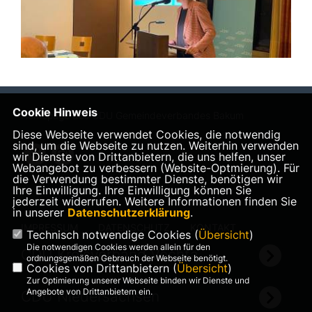
Cookie Hinweis
Homepage des CDU Gemeindeverbandes Bakum
Diese Webseite verwendet Cookies, die notwendig
sind, um die Webseite zu nutzen. Weiterhin verwenden
wir Dienste von Drittanbietern, die uns helfen, unser
Webangebot zu verbessern (Website-Optmierung). Für
die Verwendung bestimmter Dienste, benötigen wir
Ihre Einwilligung. Ihre Einwilligung können Sie
jederzeit widerrufen. Weitere Informationen finden Sie
in unserer
Datenschutzerklärung
.
IMPRESSUM
DATENSCHUTZ
KONTAKT
Technisch notwendige Cookies (
Übersicht
)
Die notwendigen Cookies werden allein für den
CDU Kreisverband Vechta
ordnungsgemäßen Gebrauch der Webseite benötigt.
Cookies von Drittanbietern (
Übersicht
)
Zur Optimierung unserer Webseite binden wir Dienste und
Angebote von Drittanbietern ein.
CDU Niedersachsen