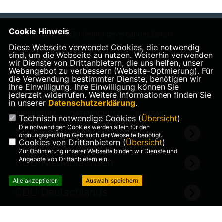
Cookie Hinweis
Homepage des CDU Gemeindeverbandes Bakum
Diese Webseite verwendet Cookies, die notwendig
sind, um die Webseite zu nutzen. Weiterhin verwenden
wir Dienste von Drittanbietern, die uns helfen, unser
Webangebot zu verbessern (Website-Optmierung). Für
die Verwendung bestimmter Dienste, benötigen wir
Ihre Einwilligung. Ihre Einwilligung können Sie
jederzeit widerrufen. Weitere Informationen finden Sie
in unserer
Datenschutzerklärung
.
IMPRESSUM
DATENSCHUTZ
KONTAKT
Technisch notwendige Cookies (
Übersicht
)
Die notwendigen Cookies werden allein für den
CDU Kreisverband Vechta
ordnungsgemäßen Gebrauch der Webseite benötigt.
Cookies von Drittanbietern (
Übersicht
)
Zur Optimierung unserer Webseite binden wir Dienste und
Angebote von Drittanbietern ein.
CDU Niedersachsen
Alle akzeptieren
Auswahl speichern
CDU Deutschlands
©2026 CDU Gemeindeverband
Realisation: Sharkness Media