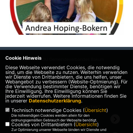
Cookie Hinweis
Homepage des CDU Gemeindeverbandes Bakum
Diese Webseite verwendet Cookies, die notwendig
sind, um die Webseite zu nutzen. Weiterhin verwenden
wir Dienste von Drittanbietern, die uns helfen, unser
Webangebot zu verbessern (Website-Optmierung). Für
die Verwendung bestimmter Dienste, benötigen wir
Ihre Einwilligung. Ihre Einwilligung können Sie
jederzeit widerrufen. Weitere Informationen finden Sie
in unserer
Datenschutzerklärung
.
IMPRESSUM
DATENSCHUTZ
KONTAKT
Technisch notwendige Cookies (
Übersicht
)
Die notwendigen Cookies werden allein für den
CDU Kreisverband Vechta
ordnungsgemäßen Gebrauch der Webseite benötigt.
Cookies von Drittanbietern (
Übersicht
)
Zur Optimierung unserer Webseite binden wir Dienste und