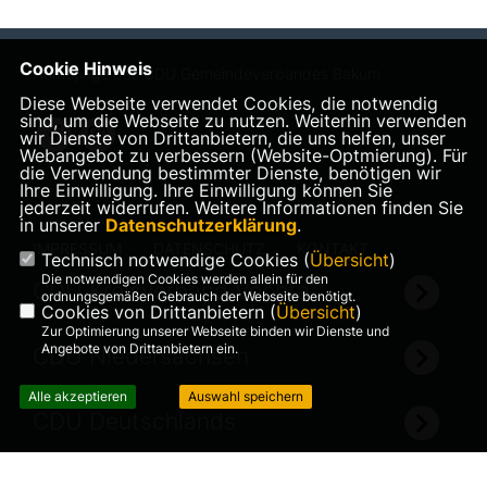
Cookie Hinweis
Homepage des CDU Gemeindeverbandes Bakum
Diese Webseite verwendet Cookies, die notwendig
sind, um die Webseite zu nutzen. Weiterhin verwenden
wir Dienste von Drittanbietern, die uns helfen, unser
Webangebot zu verbessern (Website-Optmierung). Für
die Verwendung bestimmter Dienste, benötigen wir
Ihre Einwilligung. Ihre Einwilligung können Sie
jederzeit widerrufen. Weitere Informationen finden Sie
in unserer
Datenschutzerklärung
.
IMPRESSUM
DATENSCHUTZ
KONTAKT
Technisch notwendige Cookies (
Übersicht
)
Die notwendigen Cookies werden allein für den
CDU Kreisverband Vechta
ordnungsgemäßen Gebrauch der Webseite benötigt.
Cookies von Drittanbietern (
Übersicht
)
Zur Optimierung unserer Webseite binden wir Dienste und
Angebote von Drittanbietern ein.
CDU Niedersachsen
Alle akzeptieren
Auswahl speichern
CDU Deutschlands
©2026 CDU Gemeindeverband
Realisation: Sharkness Media