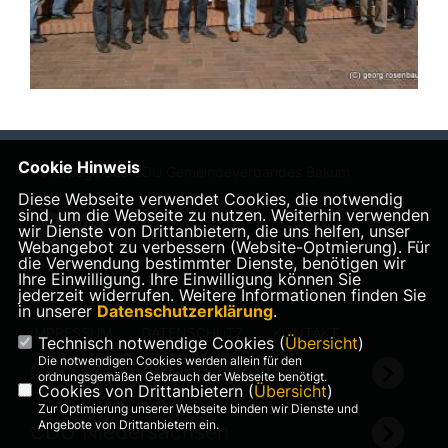
Cookie Hinweis
Homepage des CDU Gemeindeverbandes Bakum
Diese Webseite verwendet Cookies, die notwendig
sind, um die Webseite zu nutzen. Weiterhin verwenden
wir Dienste von Drittanbietern, die uns helfen, unser
Webangebot zu verbessern (Website-Optmierung). Für
die Verwendung bestimmter Dienste, benötigen wir
Ihre Einwilligung. Ihre Einwilligung können Sie
jederzeit widerrufen. Weitere Informationen finden Sie
in unserer
Datenschutzerklärung
.
IMPRESSUM
DATENSCHUTZ
KONTAKT
Technisch notwendige Cookies (
Übersicht
)
Die notwendigen Cookies werden allein für den
CDU Kreisverband Vechta
ordnungsgemäßen Gebrauch der Webseite benötigt.
Cookies von Drittanbietern (
Übersicht
)
Zur Optimierung unserer Webseite binden wir Dienste und
Angebote von Drittanbietern ein.
CDU Niedersachsen